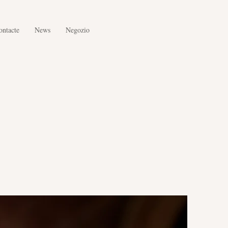
ontacte
News
Negozio