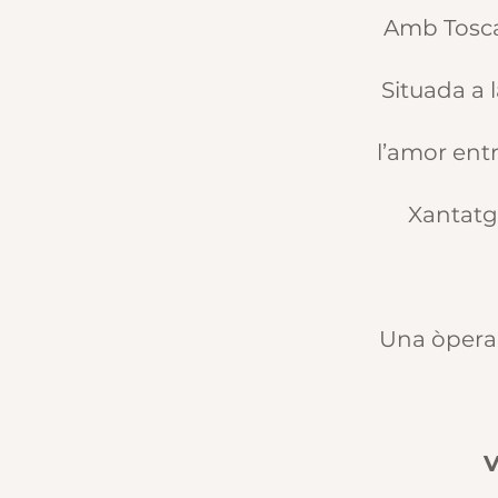
Amb Tosca
Situada a 
l’amor entr
Xantatge
Una òpera 
V