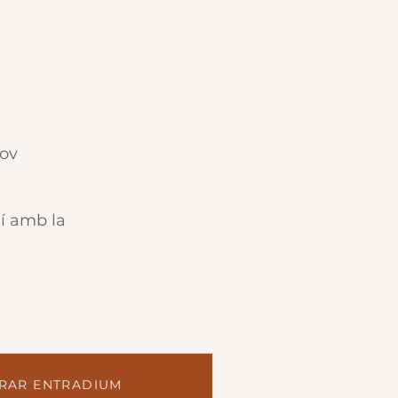
kov
ní amb la
RAR ENTRADIUM