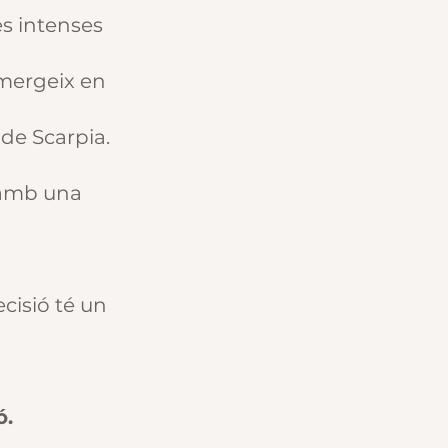
s intenses
bmergeix en
 de Scarpia.
n amb una
cisió té un
ó.